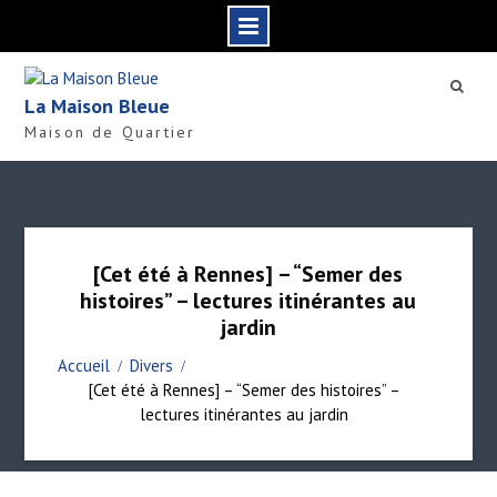
S
k
La Maison Bleue
i
Maison de Quartier
p
t
o
c
o
n
[Cet été à Rennes] – “Semer des
t
histoires” – lectures itinérantes au
e
jardin
n
t
Accueil
Divers
[Cet été à Rennes] – “Semer des histoires” –
lectures itinérantes au jardin