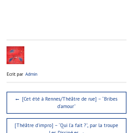
Ecrit par
Admin
N
P
[Cet été à Rennes/Théâtre de rue] – “Bribes
a
r
d’amour”
e
v
v
i
i
N
[Théâtre d’impro] – “Qui l’a fait ?”, par la troupe
g
o
e
Les Dissipé.es